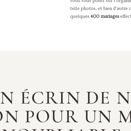
vous vous posez sur l’organis
telle photos, et bien d’autre 
quelques
400 mariages
effec
N ÉCRIN DE 
ON POUR UN 