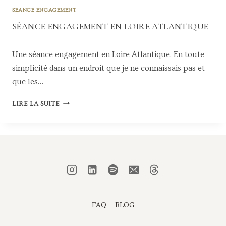
E
SEANCE ENGAGEMENT
D
E
SÉANCE ENGAGEMENT EN LOIRE ATLANTIQUE
P
O
Une séance engagement en Loire Atlantique. En toute
I
T
simplicité dans un endroit que je ne connaissais pas et
I
que les…
E
R
S
LIRE LA SUITE
S
É
A
N
C
E
E
N
G
A
FAQ
BLOG
G
E