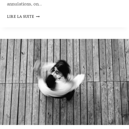
E
annulations, on…
T
O
M
LIRE LA SUITE
N
A
N
R
I
I
È
A
R
G
E
E
À
L
A
C
A
T
H
É
D
R
A
L