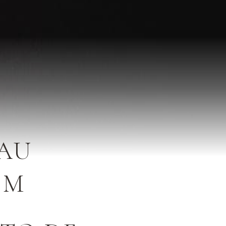
 AU
SM